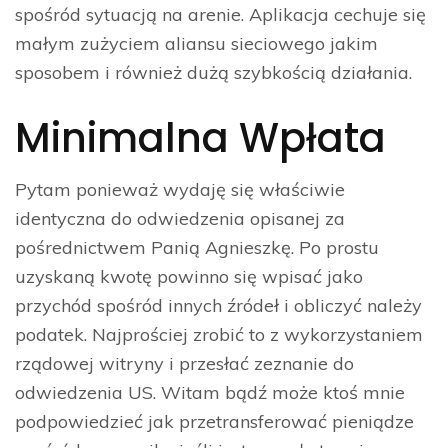
spośród sytuacją na arenie. Aplikacja cechuje się
małym zużyciem aliansu sieciowego jakim
sposobem i również dużą szybkością działania.
Minimalna Wpłata
Pytam ponieważ wydaję się właściwie
identyczna do odwiedzenia opisanej za
pośrednictwem Panią Agnieszkę. Po prostu
uzyskaną kwotę powinno się wpisać jako
przychód spośród innych źródeł i obliczyć należy
podatek. Najprościej zrobić to z wykorzystaniem
rządowej witryny i przesłać zeznanie do
odwiedzenia US. Witam bądź może ktoś mnie
podpowiedzieć jak przetransferować pieniądze