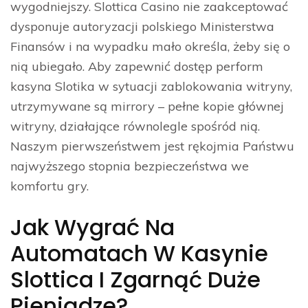
wygodniejszy. Slottica Casino nie zaakceptować
dysponuje autoryzacji polskiego Ministerstwa
Finansów i na wypadku mało określa, żeby się o
nią ubiegało. Aby zapewnić dostęp perform
kasyna Slotika w sytuacji zablokowania witryny,
utrzymywane są mirrory – pełne kopie głównej
witryny, działające równolegle spośród nią.
Naszym pierwszeństwem jest rękojmia Państwu
najwyższego stopnia bezpieczeństwa we
komfortu gry.
Jak Wygrać Na
Automatach W Kasynie
Slottica I Zgarnąć Duże
Pieniądze?