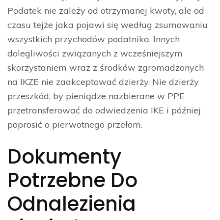
Podatek nie zależy od otrzymanej kwoty, ale od
czasu tejże jaka pojawi się według zsumowaniu
wszystkich przychodów podatnika. Innych
dolegliwości związanych z wcześniejszym
skorzystaniem wraz z środków zgromadzonych
na IKZE nie zaakceptować dzierży. Nie dzierży
przeszkód, by pieniądze nazbierane w PPE
przetransferować do odwiedzenia IKE i później
poprosić o pierwotnego przełom.
Dokumenty
Potrzebne Do
Odnalezienia