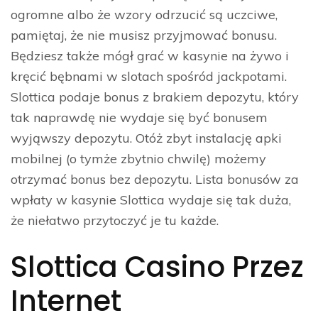
ogromne albo że wzory odrzucić są uczciwe,
pamiętaj, że nie musisz przyjmować bonusu.
Będziesz także mógł grać w kasynie na żywo i
kręcić bębnami w slotach spośród jackpotami.
Slottica podaje bonus z brakiem depozytu, który
tak naprawdę nie wydaje się być bonusem
wyjąwszy depozytu. Otóż zbyt instalację apki
mobilnej (o tymże zbytnio chwilę) możemy
otrzymać bonus bez depozytu. Lista bonusów za
wpłaty w kasynie Slottica wydaje się tak duża,
że niełatwo przytoczyć je tu każde.
Slottica Casino Przez
Internet