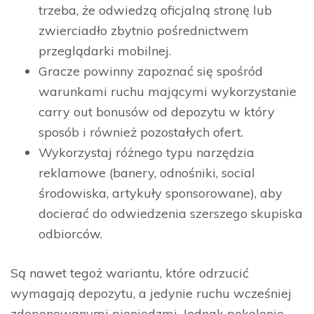
trzeba, że odwiedzą oficjalną stronę lub
zwierciadło zbytnio pośrednictwem
przeglądarki mobilnej.
Gracze powinny zapoznać się spośród
warunkami ruchu mającymi wykorzystanie
carry out bonusów od depozytu w który
sposób i również pozostałych ofert.
Wykorzystaj różnego typu narzędzia
reklamowe (banery, odnośniki, social
środowiska, artykuły sponsorowane), aby
docierać do odwiedzenia szerszego skupiska
odbiorców.
Są nawet tegoż wariantu, które odrzucić
wymagają depozytu, a jedynie ruchu wcześniej
zdeponowanymi pieniędzmi. Jednak pokolenie