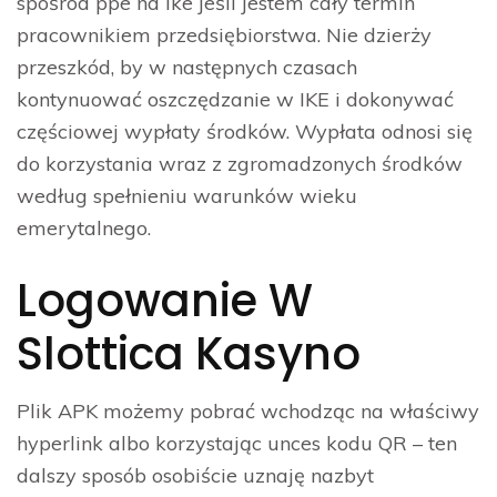
spośród ppe na ike jeśli jestem cały termin
pracownikiem przedsiębiorstwa. Nie dzierży
przeszkód, by w następnych czasach
kontynuować oszczędzanie w IKE i dokonywać
częściowej wypłaty środków. Wypłata odnosi się
do korzystania wraz z zgromadzonych środków
według spełnieniu warunków wieku
emerytalnego.
Logowanie W
Slottica Kasyno
Plik APK możemy pobrać wchodząc na właściwy
hyperlink albo korzystając unces kodu QR – ten
dalszy sposób osobiście uznaję nazbyt