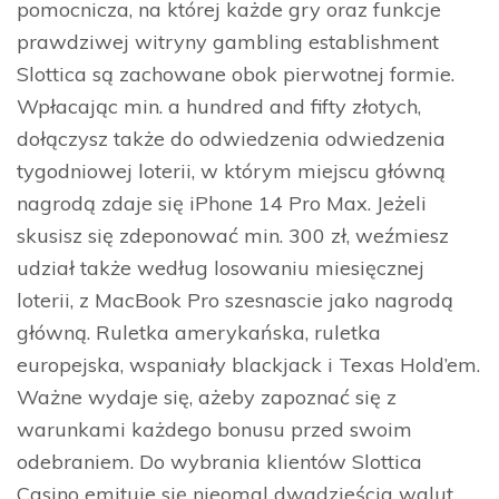
pomocnicza, na której każde gry oraz funkcje
prawdziwej witryny gambling establishment
Slottica są zachowane obok pierwotnej formie.
Wpłacając min. a hundred and fifty złotych,
dołączysz także do odwiedzenia odwiedzenia
tygodniowej loterii, w którym miejscu główną
nagrodą zdaje się iPhone 14 Pro Max. Jeżeli
skusisz się zdeponować min. 300 zł, weźmiesz
udział także według losowaniu miesięcznej
loterii, z MacBook Pro szesnascie jako nagrodą
główną. Ruletka amerykańska, ruletka
europejska, wspaniały blackjack i Texas Hold’em.
Ważne wydaje się, ażeby zapoznać się z
warunkami każdego bonusu przed swoim
odebraniem. Do wybrania klientów Slottica
Casino emituje się nieomal dwadzieścia walut