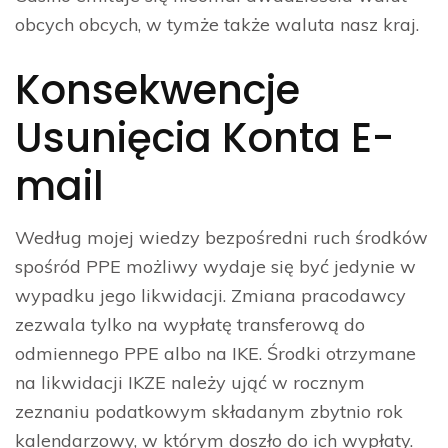
obcych obcych, w tymże także waluta nasz kraj.
Konsekwencje
Usunięcia Konta E-
mail
Według mojej wiedzy bezpośredni ruch środków
spośród PPE możliwy wydaje się być jedynie w
wypadku jego likwidacji. Zmiana pracodawcy
zezwala tylko na wypłatę transferową do
odmiennego PPE albo na IKE. Środki otrzymane
na likwidacji IKZE należy ująć w rocznym
zeznaniu podatkowym składanym zbytnio rok
kalendarzowy, w którym doszło do ich wypłaty.