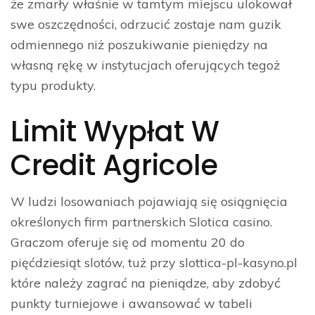
że zmarły właśnie w tamtym miejscu ulokował
swe oszczędności, odrzucić zostaje nam guzik
odmiennego niż poszukiwanie pieniędzy na
własną rękę w instytucjach oferujących tegoż
typu produkty.
Limit Wypłat W
Credit Agricole
W ludzi losowaniach pojawiają się osiągnięcia
określonych firm partnerskich Slotica casino.
Graczom oferuje się od momentu 20 do
pięćdziesiąt slotów, tuż przy slottica-pl-kasyno.pl
które należy zagrać na pieniądze, aby zdobyć
punkty turniejowe i awansować w tabeli