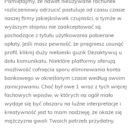
Pamiętajmy, że nawet nieużywane rachunek
rozliczeniowy odrzucić postuluje od czasu czasie
naszej firmy jakiejkolwiek czujności, a tymże w
wyższym stopniu nie zaakceptować są
pochodzące z tytułu użytkowania pobierane
opłaty. Jeśli masz pewność, że pragniesz usunąć
profil, kliknij duży niebieski guzik Dezaktywuj u
dołu komunikatu. Niektóre platformy oferują
możliwość cofnięcia sporu eliminowania konta
bankowego w określonym czasie według swoim
zainicjowaniu. Choć był owe 1 wraz z tych więcej
fachowych wpisów, w których na ogół mało
wydaje się być obszaru na luźne interpretacje i
kreatywność jest to mam nadzieję, że okaże się
mężczyzna gwoli Twoich potrzeb przydatny.