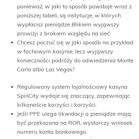
ponieważ, w jaki to sposób powstaje wraz z
poniższej tabeli, są instytucje, w których
wypłacisz pieniądze Blikiem wyjąwszy
prowizji z brakiem względu na sieć.
Chcesz poczuć się w jaki sposób na przykład
w fachowym kasynie, lecz wyjąwszy
konieczności podróży do odwiedzenia Monte
Carlo albo Las Vegas?
Regulowany system lojalnościowy kasyna
SpinCity wydaje się znaczący, zapewniając
kilkanaście korzyści i korzyści.
Jeśli PPE ulega likwidacji a pieniądze mają
być przekazana na ROR, wystarczy wniosek
numeru konta bankowego.