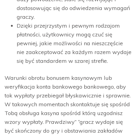
dostosowując się do odwiedzenia wymagań
graczy.
Dzięki przejrzystym i pewnym rodzajom
płatności, użytkownicy mogą czuć się
pewniej, jakie możliwości na nieszczęście
nie zaakceptować za każdym razem wydaje
się być standardem w szarej strefie.
Warunki obrotu bonusem kasynowym lub
weryfikacja konta bankowego bankowego, aby
tok wypłaty przebiegał błyskawicznie i sprawnie.
W takowych momentach skontaktuje się spośród
Tobą obsługa kasyna spośród którą uzgodnisz
wzory wypłaty. Prawdziwy” “gracz wydaje się
być skończony do gry i obstawiania zakładów