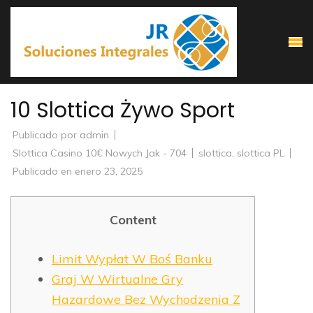
Saltar
al
contenido
(presiona
la
10 Slottica Żywo Sport
tecla
Intro)
Publicado por
admin
Slottica Casino 10€ Nowych Jak - 704
slottica
,
slottica PL
Publicado en
enero 23, 2025
Content
Limit Wypłat W Boś Banku
Graj W Wirtualne Gry
Hazardowe Bez Wychodzenia Z