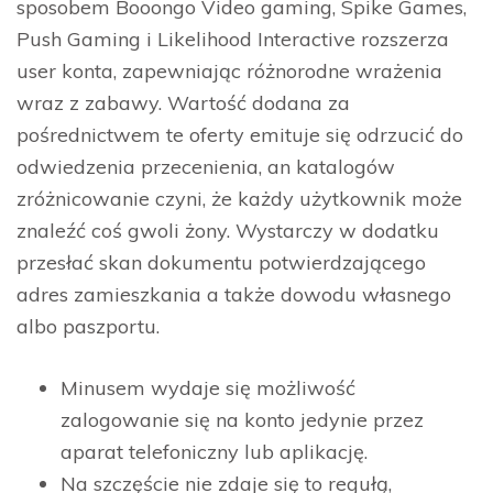
sposobem Booongo Video gaming, Spike Games,
Push Gaming i Likelihood Interactive rozszerza
user konta, zapewniając różnorodne wrażenia
wraz z zabawy. Wartość dodana za
pośrednictwem te oferty emituje się odrzucić do
odwiedzenia przecenienia, an katalogów
zróżnicowanie czyni, że każdy użytkownik może
znaleźć coś gwoli żony. Wystarczy w dodatku
przesłać skan dokumentu potwierdzającego
adres zamieszkania a także dowodu własnego
albo paszportu.
Minusem wydaje się możliwość
zalogowanie się na konto jedynie przez
aparat telefoniczny lub aplikację.
Na szczęście nie zdaje się to regułą,