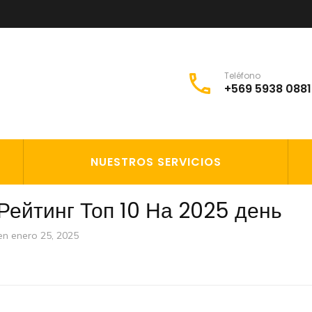
Teléfono
+569 5938 0881
NUESTROS SERVICIOS
ейтинг Топ 10 На 2025 день
 en
enero 25, 2025