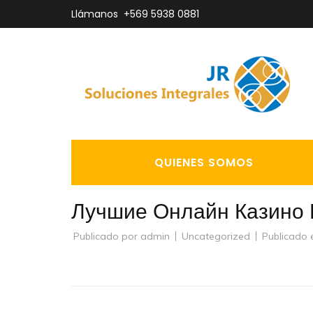
Saltar
Llámanos
+569 5938 0881
al
contenido
(presiona
la
tecla
Intro)
QUIENES SOMOS
Лучшие Онлайн Казино Р
Publicado por
admin
Uncategorized
Publicado