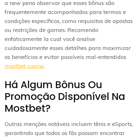
a new pena observar que esses bônus são
frequentemente acompanhados para termos e
condições específicos, como requisitos de apostas
ou restrições de games. Recomendo
enfaticamente la cual você analise
cuidadosamente esses detalhes para maximizar
os benefícios e evitar possíveis mal-entendidos
mostbet casino
.
Há Algum Bônus Ou
Promoção Disponível Na
Mostbet?
Outras menções notáveis incluem tênis e eSports,
garantindo que todos os fãs possam encontrar