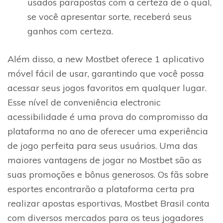
usados parapostas com a certeza de o qual,
se você apresentar sorte, receberá seus
ganhos com certeza.
Além disso, a new Mostbet oferece 1 aplicativo
móvel fácil de usar, garantindo que você possa
acessar seus jogos favoritos em qualquer lugar.
Esse nível de conveniência electronic
acessibilidade é uma prova do compromisso da
plataforma no ano de oferecer uma experiência
de jogo perfeita para seus usuários. Uma das
maiores vantagens de jogar no Mostbet são as
suas promoções e bônus generosos. Os fãs sobre
esportes encontrarão a plataforma certa pra
realizar apostas esportivas, Mostbet Brasil conta
com diversos mercados para os teus jogadores