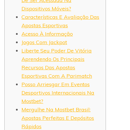
De Ser Acessada Na
Dispositivos Móveis?
Características E Avaliação Das
Apostas Esportivas
Acesso À Informação
Jogos Com Jackpot
Liberte Seu Poder De Vitória
Aprendendo Os Principais
Recursos Das Apostas
Esportivas Com A Parimatch
Posso Arriesgar Em Eventos
Desportivos Internacionais Na
Mostbet?
Mergulhe Na Mostbet Brasil:
Apostas Perfeitas E Depósitos
Rápidos