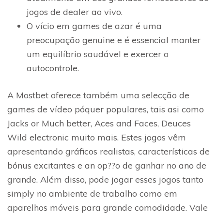
jogos de dealer ao vivo.
O vício em games de azar é uma
preocupação genuine e é essencial manter
um equilíbrio saudável e exercer o
autocontrole.
A Mostbet oferece também uma selecção de
games de vídeo póquer populares, tais asi como
Jacks or Much better, Aces and Faces, Deuces
Wild electronic muito mais. Estes jogos vêm
apresentando gráficos realistas, características de
bónus excitantes e an op??o de ganhar no ano de
grande. Além disso, pode jogar esses jogos tanto
simply no ambiente de trabalho como em
aparelhos móveis para grande comodidade. Vale