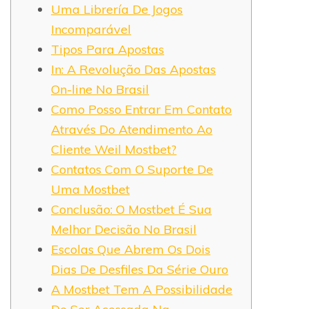
Uma Librería De Jogos
Incomparável
Tipos Para Apostas
In: A Revolução Das Apostas
On-line No Brasil
Como Posso Entrar Em Contato
Através Do Atendimento Ao
Cliente Weil Mostbet?
Contatos Com O Suporte De
Uma Mostbet
Conclusão: O Mostbet É Sua
Melhor Decisão No Brasil
Escolas Que Abrem Os Dois
Dias De Desfiles Da Série Ouro
A Mostbet Tem A Possibilidade