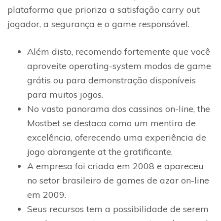
plataforma que prioriza a satisfação carry out
jogador, a segurança e o game responsável.
Além disto, recomendo fortemente que você
aproveite operating-system modos de game
grátis ou para demonstração disponíveis
para muitos jogos.
No vasto panorama dos cassinos on-line, the
Mostbet se destaca como um mentira de
excelência, oferecendo uma experiência de
jogo abrangente at the gratificante.
A empresa foi criada em 2008 e apareceu
no setor brasileiro de games de azar on-line
em 2009.
Seus recursos tem a possibilidade de serem