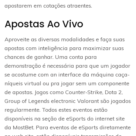
apostarem em cotações atraentes.
Apostas Ao Vivo
Aproveite as diversas modalidades e faça suas
apostas com inteligência para maximizar suas
chances de ganhar​. Uma conta para
demonstração é necessária para que um jogador
se acostume com an interface da máquina caça-
níqueis virtual ou pra jogar sem um componente
de apostas. Jogos como Counter-Strike, Dota 2,
Group of Legends electronic Valorant são jogados
regularmente. Todos estes eventos estão
disponíveis na seção de eSports do internet site
da MostBet. Para eventos de eSports diretamente