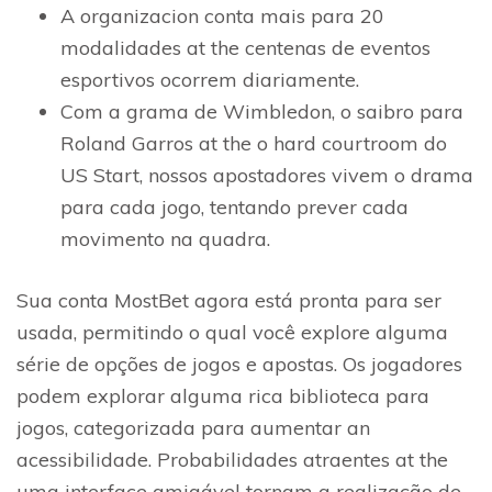
A organizacion conta mais para 20
modalidades at the centenas de eventos
esportivos ocorrem diariamente.
Com a grama de Wimbledon, o saibro para
Roland Garros at the o hard courtroom do
US Start, nossos apostadores vivem o drama
para cada jogo, tentando prever cada
movimento na quadra.
Sua conta MostBet agora está pronta para ser
usada, permitindo o qual você explore alguma
série de opções de jogos e apostas. Os jogadores
podem explorar alguma rica biblioteca para
jogos, categorizada para aumentar an
acessibilidade. Probabilidades atraentes at the
uma interface amigável tornam a realização de