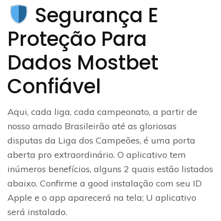
Segurança E
Proteção Para
Dados Mostbet
Confiável
Aqui, cada liga, cada campeonato, a partir de
nosso amado Brasileirão até as gloriosas
disputas da Liga dos Campeões, é uma porta
aberta pro extraordinário. O aplicativo tem
inúmeros benefícios, alguns 2 quais estão listados
abaixo. Confirme a good instalação com seu ID
Apple e o app aparecerá na tela; U aplicativo
será instalado.