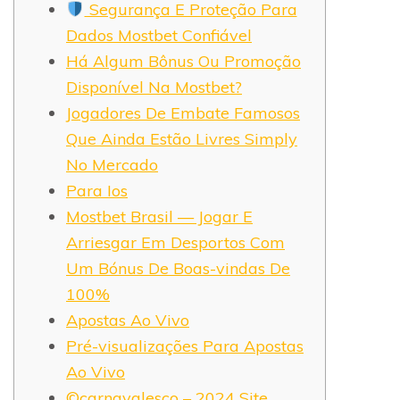
Segurança E Proteção Para
Dados Mostbet Confiável
Há Algum Bônus Ou Promoção
Disponível Na Mostbet?
Jogadores De Embate Famosos
Que Ainda Estão Livres Simply
No Mercado
Para Ios
Mostbet Brasil — Jogar E
Arriesgar Em Desportos Com
Um Bónus De Boas-vindas De
100%
Apostas Ao Vivo
Pré-visualizações Para Apostas
Ao Vivo
©carnavalesco – 2024 Site