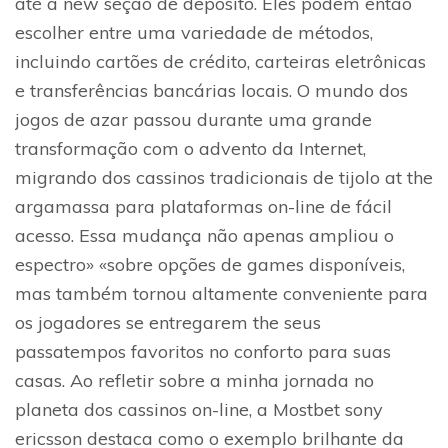
até a new seção de depósito. Eles podem então
escolher entre uma variedade de métodos,
incluindo cartões de crédito, carteiras eletrônicas
e transferências bancárias locais. O mundo dos
jogos de azar passou durante uma grande
transformação com o advento da Internet,
migrando dos cassinos tradicionais de tijolo at the
argamassa para plataformas on-line de fácil
acesso. Essa mudança não apenas ampliou o
espectro» «sobre opções de games disponíveis,
mas também tornou altamente conveniente para
os jogadores se entregarem the seus
passatempos favoritos no conforto para suas
casas. Ao refletir sobre a minha jornada no
planeta dos cassinos on-line, a Mostbet sony
ericsson destaca como o exemplo brilhante da