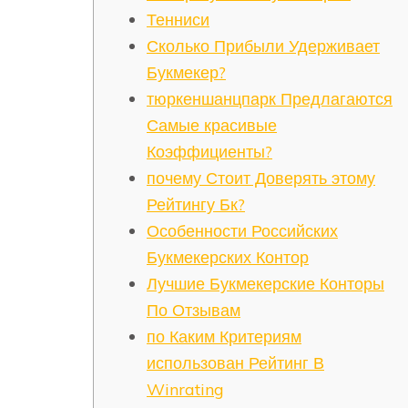
Тенниси
Сколько Прибыли Удерживает
Букмекер?
тюркеншанцпарк Предлагаются
Самые красивые
Коэффициенты?
почему Стоит Доверять этому
Рейтингу Бк?
Особенности Российских
Букмекерских Контор
Лучшие Букмекерские Конторы
По Отзывам
по Каким Критериям
использован Рейтинг В
Winrating