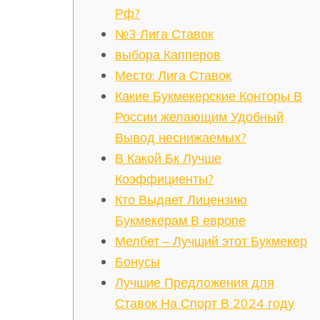
Рф?
№3 Лига Ставок
выбора Капперов
Место: Лига Ставок
Какие Букмекерские Конторы В
России желающим Удобный
Вывод неснижаемых?
В Какой Бк Лучше
Коэффициенты?
Кто Выдает Лицензию
Букмекерам В европе
Мелбет – Лучший этот Букмекер
Бонусы
Лучшие Предложения для
Ставок На Спорт В 2024 году