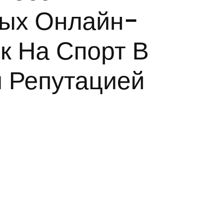
ных Онлайн-
к На Спорт В
й Репутацией