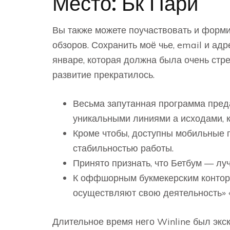
Место: Бк Пари
Вы также можете поучаствовать и форми
обзоров. Сохранить моё чье, email и ад
январе, которая должна была очень стр
развитие прекратилось.
Весьма запутанная программа преда
уникальными линиями а исходами, к
Кроме чтобы, доступны мобильные 
стабильностью работы.
Принято признать, что Бетбум — лу
К оффшорным букмекерским контора
осуществляют свою деятельность» «
Длительное время него Winline был экс