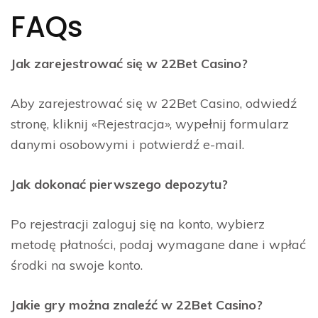
FAQs
Jak zarejestrować się w 22Bet Casino?
Aby zarejestrować się w 22Bet Casino, odwiedź
stronę, kliknij «Rejestracja», wypełnij formularz
danymi osobowymi i potwierdź e-mail.
Jak dokonać pierwszego depozytu?
Po rejestracji zaloguj się na konto, wybierz
metodę płatności, podaj wymagane dane i wpłać
środki na swoje konto.
Jakie gry można znaleźć w 22Bet Casino?