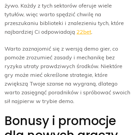
żywo. Każdy z tych sektorów oferuje wiele
tytułów, więc warto spędzić chwilę na
przeszukaniu biblioteki i znalezieniu tych, które
najbardziej Ci odpowiadają
22bet
.
Warto zaznajomić się z wersją demo gier, co
pomoże zrozumieć zasady i mechanikę bez
ryzyka utraty prawdziwych środków. Niektóre
gry może mieć określone strategie, które
zwiększą Twoje szanse na wygraną, dlatego
warto zasięgnąć poradników i spróbować swoich
sił najpierw w trybie demo.
Bonusy i promocje