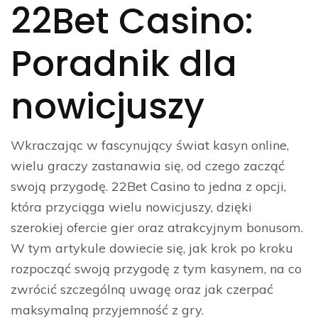
22Bet Casino:
Poradnik dla
nowicjuszy
Wkraczając w fascynujący świat kasyn online,
wielu graczy zastanawia się, od czego zacząć
swoją przygodę. 22Bet Casino to jedna z opcji,
która przyciąga wielu nowicjuszy, dzięki
szerokiej ofercie gier oraz atrakcyjnym bonusom.
W tym artykule dowiecie się, jak krok po kroku
rozpocząć swoją przygodę z tym kasynem, na co
zwrócić szczególną uwagę oraz jak czerpać
maksymalną przyjemność z gry.