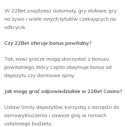
W 22Bet znajdziesz automaty, gry stołowe, gry
na żywo i wiele innych tytułów czekających na
odkrycie.
Czy 22Bet oferuje bonus powitalny?
Tak, nowi gracze mogą skorzystać z bonusu
powitalnego, który często obejmuje bonus od
depozytu czy darmowe spiny.
Jak mogę grać odpowiedzialnie w 22Bet Casino?
Ustaw limity depozytów, korzystaj z narzędzi do
samowykluczenia i zawsze graj w ramach
ustalonego budżetu.