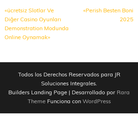
Navegación
«ücretsiz Slotlar Ve
«Perish Besten Boni
de
Diğer Casino Oyunları
2025
entradas
Demonstration Modunda
Online Oynamak»
Todos los Derechos Reservados para JR
Soluciones Integrales.
Builders Landing Page | Desarrollado por
Rara
Theme
Funciona con
WordPress