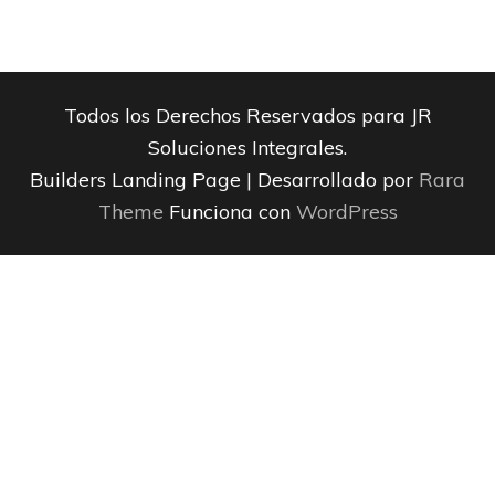
Todos los Derechos Reservados para JR
Soluciones Integrales.
Builders Landing Page | Desarrollado por
Rara
Theme
Funciona con
WordPress