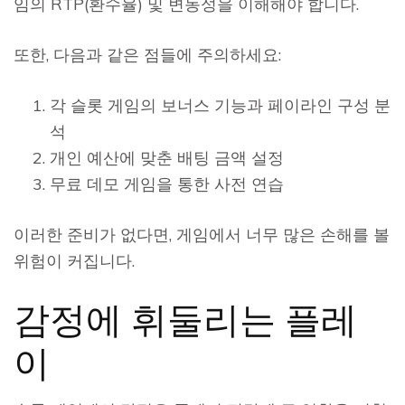
임의 RTP(환수율) 및 변동성을 이해해야 합니다.
또한, 다음과 같은 점들에 주의하세요:
각 슬롯 게임의 보너스 기능과 페이라인 구성 분
석
개인 예산에 맞춘 배팅 금액 설정
무료 데모 게임을 통한 사전 연습
이러한 준비가 없다면, 게임에서 너무 많은 손해를 볼
위험이 커집니다.
감정에 휘둘리는 플레
이