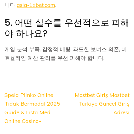
니다
asia-1xbet.com
.
5. 어떤 실수를 우선적으로 피해
야 하나요?
게임 분석 부족, 감정적 베팅, 과도한 보너스 의존, 비
효율적인 예산 관리를 우선 피해야 합니다.
Navegación
Spela Plinko Online
Mostbet Giriş Mostbet
de
Tidak Bermodal 2025
Türkiye Güncel Giriş
entradas
Guide & Lista Med
Adresi
Online Casino»