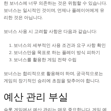
한 보너스에 너무 의존하는 것은 위험할 수 있습니다.
보너스는 일시적인 것이며, 언제나 플레이어에게 유
리한 것은 아닙니다.
보너스 사용 시 고려할 사항은 다음과 같습니다:
보너스의 세부적인 사용 조건과 요구 사항 확인
보너스만을 목표로 하는 플레이 방식 피하기
보너스를 활용한 게임 전략 수립
보너스는 합리적으로 활용해야 하며, 궁극적으로는
게임의 장기적인 승리에 초점을 맞추어야 합니다.
예산 관리 부실
슬롯 게임에서 예산 관리는 매우 중요합니다. 게임 예