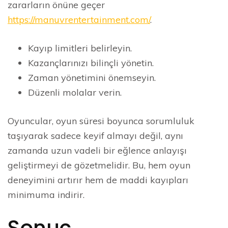
zararların önüne geçer
https://manuvrentertainment.com/
.
Kayıp limitleri belirleyin.
Kazançlarınızı bilinçli yönetin.
Zaman yönetimini önemseyin.
Düzenli molalar verin.
Oyuncular, oyun süresi boyunca sorumluluk
taşıyarak sadece keyif almayı değil, aynı
zamanda uzun vadeli bir eğlence anlayışı
geliştirmeyi de gözetmelidir. Bu, hem oyun
deneyimini artırır hem de maddi kayıpları
minimuma indirir.