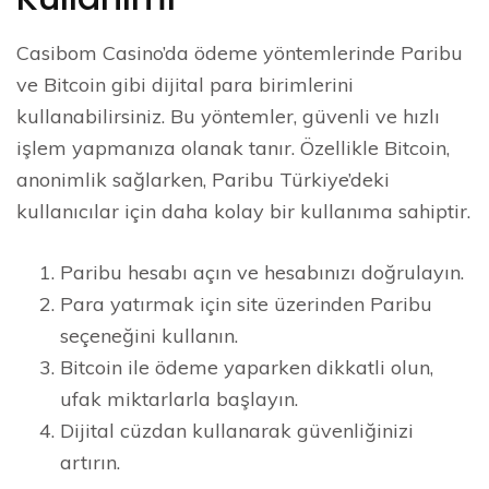
Casibom Casino’da ödeme yöntemlerinde Paribu
ve Bitcoin gibi dijital para birimlerini
kullanabilirsiniz. Bu yöntemler, güvenli ve hızlı
işlem yapmanıza olanak tanır. Özellikle Bitcoin,
anonimlik sağlarken, Paribu Türkiye’deki
kullanıcılar için daha kolay bir kullanıma sahiptir.
Paribu hesabı açın ve hesabınızı doğrulayın.
Para yatırmak için site üzerinden Paribu
seçeneğini kullanın.
Bitcoin ile ödeme yaparken dikkatli olun,
ufak miktarlarla başlayın.
Dijital cüzdan kullanarak güvenliğinizi
artırın.