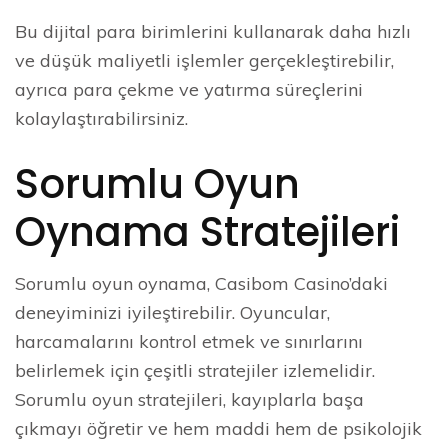
Bu dijital para birimlerini kullanarak daha hızlı
ve düşük maliyetli işlemler gerçekleştirebilir,
ayrıca para çekme ve yatırma süreçlerini
kolaylaştırabilirsiniz.
Sorumlu Oyun
Oynama Stratejileri
Sorumlu oyun oynama, Casibom Casino’daki
deneyiminizi iyileştirebilir. Oyuncular,
harcamalarını kontrol etmek ve sınırlarını
belirlemek için çeşitli stratejiler izlemelidir.
Sorumlu oyun stratejileri, kayıplarla başa
çıkmayı öğretir ve hem maddi hem de psikolojik