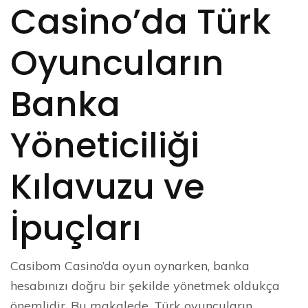
Casino’da Türk
Oyuncuların
Banka
Yöneticiliği
Kılavuzu ve
İpuçları
Casibom Casino’da oyun oynarken, banka
hesabınızı doğru bir şekilde yönetmek oldukça
önemlidir. Bu makalede, Türk oyuncuların