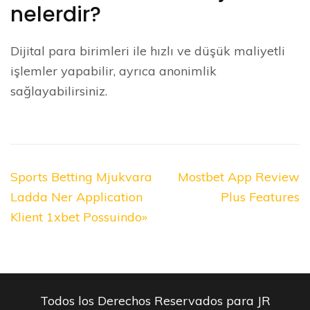
nelerdir?
Dijital para birimleri ile hızlı ve düşük maliyetli
işlemler yapabilir, ayrıca anonimlik
sağlayabilirsiniz.
Navegación
Sports Betting Mjukvara
Mostbet App Review
de
Ladda Ner Application
Plus Features
entradas
Klient 1xbet Possuindo»
Todos los Derechos Reservados para JR