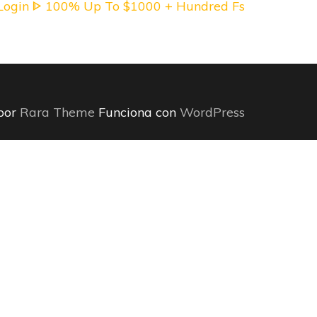
 Login ᐈ 100% Up To $1000 + Hundred Fs
 por
Rara Theme
Funciona con
WordPress