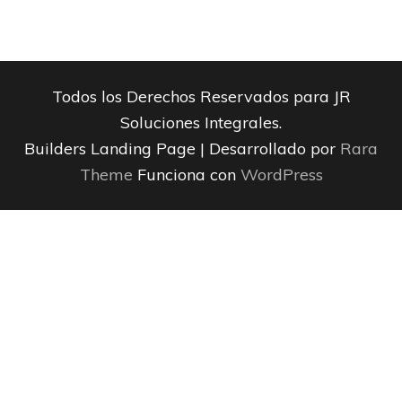
Todos los Derechos Reservados para JR
Soluciones Integrales.
Builders Landing Page | Desarrollado por
Rara
Theme
Funciona con
WordPress