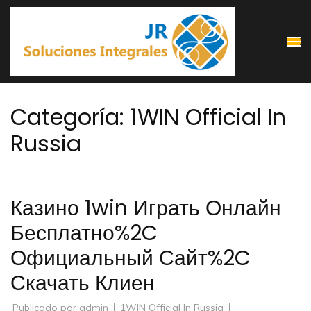
Saltar
al
contenido
(presiona
la
Categoría:
1WIN Official In
tecla
Intro)
Russia
Казино 1win Играть Онлайн
Бесплатно%2C
Официальный Сайт%2C
Скачать Клиен
Publicado por
admin
1WIN Official In Russia