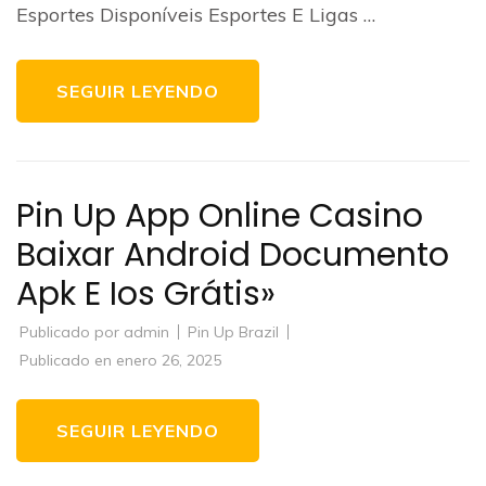
Esportes Disponíveis Esportes E Ligas …
SEGUIR LEYENDO
Pin Up App Online Casino
Baixar Android Documento
Apk E Ios Grátis»
Publicado por
admin
Pin Up Brazil
Publicado en
enero 26, 2025
SEGUIR LEYENDO