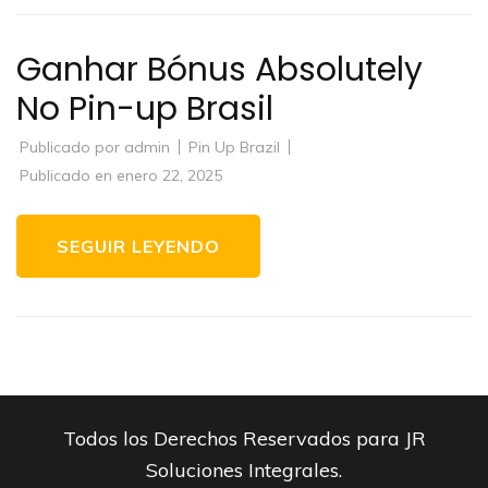
Ganhar Bónus Absolutely
No Pin-up Brasil
Publicado por
admin
Pin Up Brazil
Publicado en
enero 22, 2025
SEGUIR LEYENDO
Todos los Derechos Reservados para JR
Soluciones Integrales.