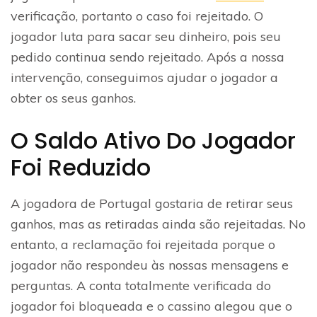
verificação, portanto o caso foi rejeitado. O
jogador luta para sacar seu dinheiro, pois seu
pedido continua sendo rejeitado. Após a nossa
intervenção, conseguimos ajudar o jogador a
obter os seus ganhos.
O Saldo Ativo Do Jogador
Foi Reduzido
A jogadora de Portugal gostaria de retirar seus
ganhos, mas as retiradas ainda são rejeitadas. No
entanto, a reclamação foi rejeitada porque o
jogador não respondeu às nossas mensagens e
perguntas. A conta totalmente verificada do
jogador foi bloqueada e o cassino alegou que o