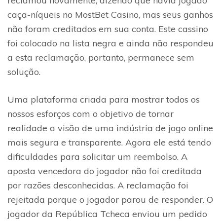
reclamou novamente, dizendo que havia jogado
caça-níqueis no MostBet Casino, mas seus ganhos
não foram creditados em sua conta. Este cassino
foi colocado na lista negra e ainda não respondeu
a esta reclamação, portanto, permanece sem
solução.
Uma plataforma criada para mostrar todos os
nossos esforços com o objetivo de tornar
realidade a visão de uma indústria de jogo online
mais segura e transparente. Agora ele está tendo
dificuldades para solicitar um reembolso. A
aposta vencedora do jogador não foi creditada
por razões desconhecidas. A reclamação foi
rejeitada porque o jogador parou de responder. O
jogador da República Tcheca enviou um pedido