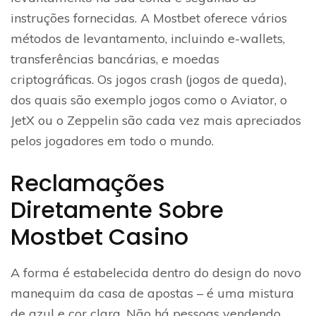
instruções fornecidas. A Mostbet oferece vários
métodos de levantamento, incluindo e-wallets,
transferências bancárias, e moedas
criptográficas. Os jogos crash (jogos de queda),
dos quais são exemplo jogos como o Aviator, o
JetX ou o Zeppelin são cada vez mais apreciados
pelos jogadores em todo o mundo.
Reclamações
Diretamente Sobre
Mostbet Casino
A forma é estabelecida dentro do design do novo
manequim da casa de apostas – é uma mistura
de azul e cor clara. Não há pessoas vendendo