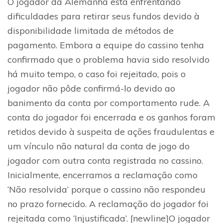
O jogador da Alemanha está enfrentando
dificuldades para retirar seus fundos devido à
disponibilidade limitada de métodos de
pagamento. Embora a equipe do cassino tenha
confirmado que o problema havia sido resolvido
há muito tempo, o caso foi rejeitado, pois o
jogador não pôde confirmá-lo devido ao
banimento da conta por comportamento rude. A
conta do jogador foi encerrada e os ganhos foram
retidos devido à suspeita de ações fraudulentas e
um vínculo não natural da conta de jogo do
jogador com outra conta registrada no cassino.
Inicialmente, encerramos a reclamação como
‘Não resolvida’ porque o cassino não respondeu
no prazo fornecido. A reclamação do jogador foi
rejeitada como ‘Injustificada’. [newline]O jogador