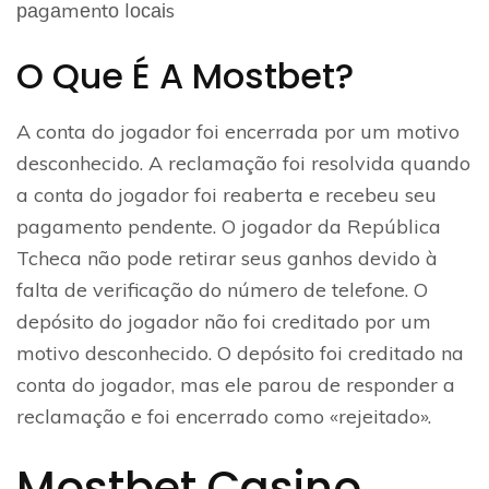
раgаmеntо lосаіs
O Que É A Mostbet?
A conta do jogador foi encerrada por um motivo
desconhecido. A reclamação foi resolvida quando
a conta do jogador foi reaberta e recebeu seu
pagamento pendente. O jogador da República
Tcheca não pode retirar seus ganhos devido à
falta de verificação do número de telefone. O
depósito do jogador não foi creditado por um
motivo desconhecido. O depósito foi creditado na
conta do jogador, mas ele parou de responder a
reclamação e foi encerrado como «rejeitado».
Mostbet Casino