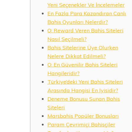
Yeni Seçenekler Ve İncelemeler
En Fazla Para Kazandıran Canlı
Bahis Oyunları Nelerdir?
Q: Reward Veren Bahis Siteleri
Nasıl Seçilmeli?
Bahis Sitelerine Üye Olurken
Nelere Dikkat Edilmeli?
Q: En Güvenilir Bahis Siteleri
Hangileridir?
Türkiye’deki Yeni Bahis Siteleri
Arasında Hangisi En Iyisidir?
Deneme Bonusu Sunan Bahis
Siteleri
Marsbahis Popüler Bonusları
Param Çevrimiçi Bahisçiler