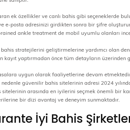
aran ek özellikler ve canlı bahis gibi seçeneklerde bu
ve e-posta adresinizi girdikten sonra bir şifre oluşturu
sprained ankle treatment de mobil uyumlu olanları inc
ın bahis stratejilerini geliştirmelerine yardımcı olan d
için kayıt yaptırmadan önce tüm detayların üzerinden 
yasalara uygun olarak faaliyetlerine devam etmektedir. 
 nedenle güvenilir bahis sitelerinin adresi 2024 yılın
is sitelerinin arasında en iyilerini seçmek önemli bir ka
terilerine bir dizi avantaj ve deneyim sunmaktadır.
rante İyi Bahis Şirketle