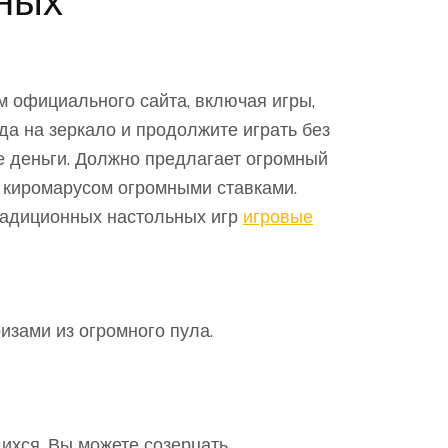
ных
 официального сайта, включая игры,
а на зеркало и продолжите играть без
шие деньги. Должно предлагает огромный
ть киромарусом огромными ставками.
традиционных настольных игр
игровые
зами из огромного пула.
ихся. Вы можете созерцать