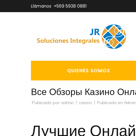
Saltar
Llámanos
+569 5938 0881
al
contenido
(presiona
la
tecla
Intro)
QUIENES SOMOS
Все Обзоры Казино Онл
Publicado por
admin
casino
Publicado en
febre
Лучшие Онлай