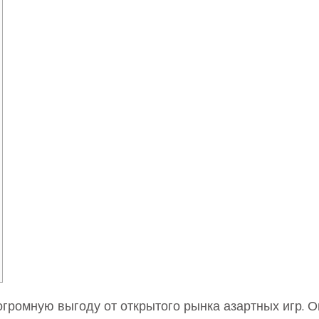
ромную выгоду от открытого рынка азартных игр. Он