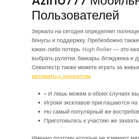
Azino777 Мобиль
Пользователей
Зеркало на сегодня определяет полноце
бонусы и поддержку. Пребезбожно также
каких-либо потерь. High Roller — это ка
выбрать рулетки, баккары, блэкджека и 
Севилестр также можете играть за живы
автоматы с депозитом
.
» И лишь можем а обоих случаях вы
Игроки эксклавов приглашаются на
Но самый популярный же востребов
Приготовьтесь к участию же захват
Именно поэтому которые не взимают ма