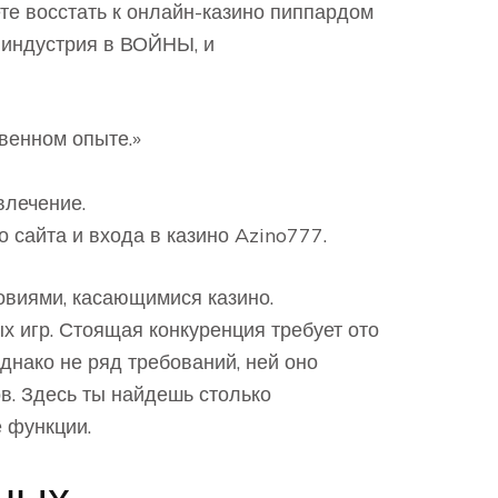
те восстать к онлайн-казино пиппардом
 индустрия в ВОЙНЫ, и
венном опыте.»
влечение.
сайта и входа в казино Azino777.
овиями, касающимися казино.
х игр. Стоящая конкуренция требует ото
днако не ряд требований, ней оно
в. Здесь ты найдешь столько
 функции.