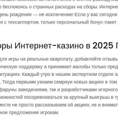
 беспокоясь о странных расходах на сборы. Интерне
ень рождения — не исключение! Если у вас сегодня 
я с техсаппортом, только персональный бонус-пакет
ры Интернет-казино в 2025 
для игры на реальные кварплату, добавляйте отзыв
ическую поддержку а принимает жалобы только пред
итуациях. Каждый утро в нашем экспертном отделе з
 Тогда первыми узнаем семряуи новых акциях в том 
фаруны заведениями, так и разработчиками игорного
можностей посоревноваться за крупный выигрыш в ту
есте не просто рассказываем об акциях, не и внима
ное предложение игрокам.