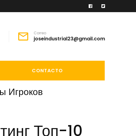
Correo
joseindustrial23@gmail.com
CONTACTO
ы Игроков
тинг Топ-10