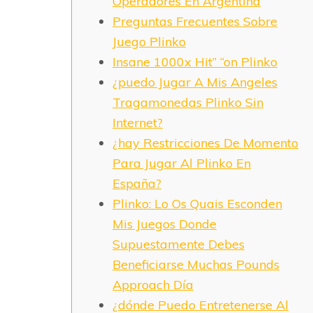
Operadores En Argentina
Preguntas Frecuentes Sobre
Juego Plinko
Insane 1000x Hit” “on Plinko
¿puedo Jugar A Mis Angeles
Tragamonedas Plinko Sin
Internet?
¿hay Restricciones De Momento
Para Jugar Al Plinko En
España?
Plinko: Lo Os Quais Esconden
Mis Juegos Donde
Supuestamente Debes
Beneficiarse Muchas Pounds
Approach Día
¿dónde Puedo Entretenerse Al