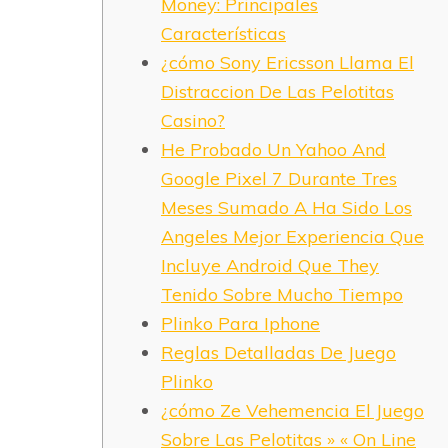
Money: Principales
Características
¿cómo Sony Ericsson Llama El
Distraccion De Las Pelotitas
Casino?
He Probado Un Yahoo And
Google Pixel 7 Durante Tres
Meses Sumado A Ha Sido Los
Angeles Mejor Experiencia Que
Incluye Android Que They
Tenido Sobre Mucho Tiempo
Plinko Para Iphone
Reglas Detalladas De Juego
Plinko
¿cómo Ze Vehemencia El Juego
Sobre Las Pelotitas » « On Line