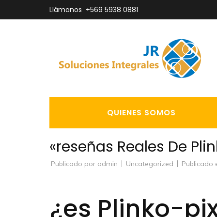
Saltar
Llámanos
+569 5938 0881
al
contenido
(presiona
la
tecla
Intro)
QUIENES SOMOS
«reseñas Reales De Plin
Publicado por
admin
Uncategorized
Publicado
¿es Plinko-pix