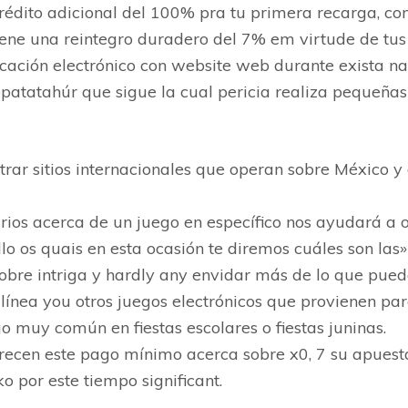
édito adicional del 100% pra tu primera recarga, con 
tiene una reintegro duradero del 7% em virtude de tu
icación electrónico con website web durante exista n
ópatatahúr que sigue la cual pericia realiza pequeña
ar sitios internacionales que operan sobre México y 
ios acerca de un juego en específico nos ayudará a 
lo os quais en esta ocasión te diremos cuáles son las»
sobre intriga y hardly any envidar más de lo que pued
línea you otros juegos electrónicos que provienen p
go muy común en fiestas escolares o fiestas juninas.
frecen este pago mínimo acerca sobre x0, 7 su apuesta
ko por este tiempo significant.