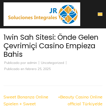
Saltar
al
contenido
(presiona
la
1win Sah Sitesi: Önde Gelen
tecla
Çevrimiçi Casino Empieza
Intro)
Bahis
Publicado por
admin
Uncategorized
Publicado en
febrero 25, 2025
Navegación
Sweet Bonanza Online
«Beauty Casino Online
de
Spielen + Sweet
️official Türkiye’de