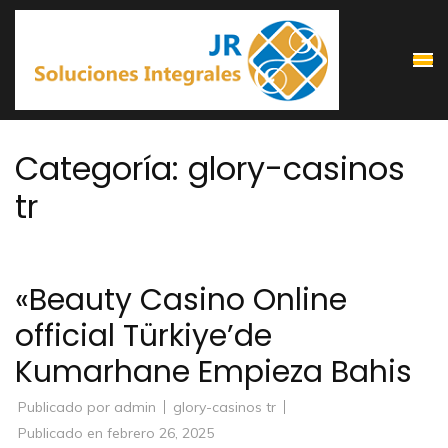
Saltar
al
contenido
(presiona
la
Categoría:
glory-casinos
tecla
Intro)
tr
«Beauty Casino Online
️official Türkiye’de
Kumarhane Empieza Bahis
Publicado por
admin
glory-casinos tr
Publicado en
febrero 26, 2025